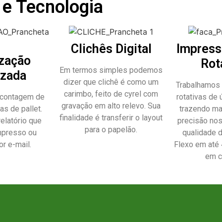
 e Tecnologia
Clichês Digital
Impress
ização
Rot
Em termos simples podemos
izada
dizer que clichê é como um
Trabalhamos
carimbo, feito de cyrel com
 contagem de
rotativas de 
gravação em alto relevo. Sua
as de pallet.
trazendo ma
finalidade é transferir o layout
elatório que
precisão nos
para o papelão.
mpresso ou
qualidade 
r e-mail.
Flexo em até 
em c