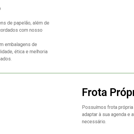
o
ens de papelão, além de
acordados com nosso
 em embalagens de
idade, ética e melhoria
nados.
Frota Próp
Possuímos frota própria 
adaptar à sua agenda e 
necessário.